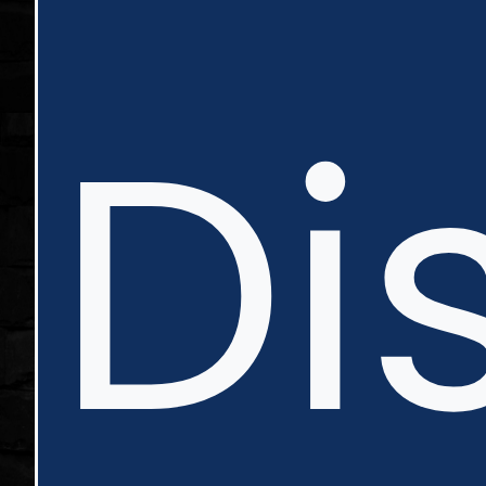
in
Di