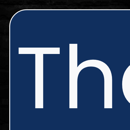
ip
Th