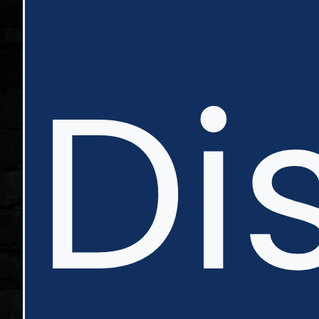
in
Di