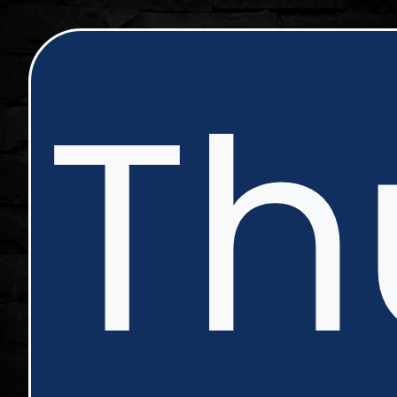
ip
Th