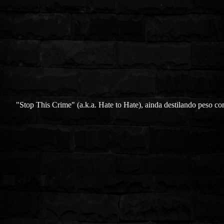
"Stop This Crime" (a.k.a. Hate to Hate), ainda destilando peso c