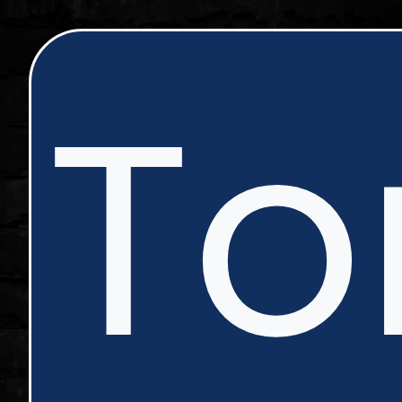
ip
To